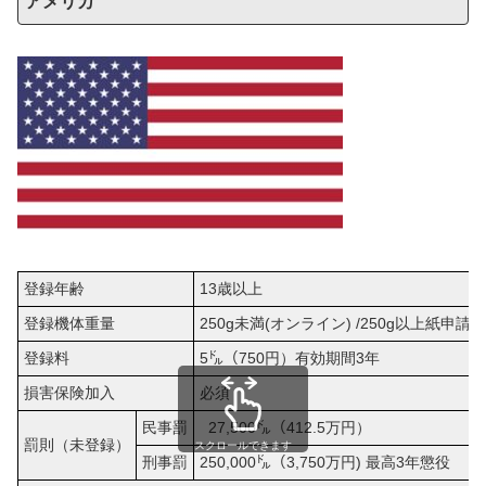
アメリカ
登録年齢
13歳以上
登録機体重量
250g未満(オンライン) /250g以上紙申請
登録料
5㌦（750円）有効期間3年
損害保険加入
必須
民事罰
27,500㌦（412.5万円）
罰則（未登録）
スクロールできます
刑事罰
250,000㌦（3,750万円) 最高3年懲役