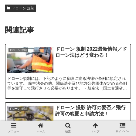
ドローン 規制
関連記事
ドローン 規制 2022最新情報／ド
ドローン 規制
ローン法はどう変わる！
ドローン規制には、下記のように多岐に渡る法律や条例に規定され
ています。 航空法令の他、関係法令及び地方公共団体が定める条例
等を遵守して飛行させる必要があります。 ・航空法（国土交通省）
・小型無人機等飛行禁止法（国家公安委員会...
ドローン 撮影 許可の要否／飛行
ドローン 規制
許可の範囲と申請方法！
メニュー
ホーム
検索
トップ
サイドバー