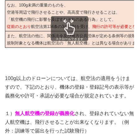
なお、100g未満の重量のものを、
空港等周辺で飛行させることや、高高度で飛行させることは、
「航空機の飛行に影響を及ぼすおそれのある行為」として、
従前のとおり
航空法第134条の3の規制を受け、
飛行の許可等が必要とな
また、航空法の他に、関係法令及び地方公共団体が定める条例等の規制
スクロールできます
規制対象となる機体は航空法の「無人航空機」とは異なる場合がありま
100g以上のドローンについては、航空法の適用をうけま
すので、下記のとおり、機体の登録・登録記号の表示等が
義務化や許可・承認が必要な場合が規定されています。
１）
無人航空機の登録が義務化
され、登録されていない無
人航空機は、飛行させることが出来なくなります。（例
外：訓練等で届出を行った試験飛行）