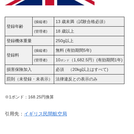
13 歳未満（試験合格必須）
(操縦者)
登録年齢
18 歳以上
(管理者)
登録機体重量
250g以上
無料 (有効期間5年)
(操縦者)
登録料
10
（1,682.5円）(有効期間1年)
(管理者)
ポンド
損害保険加入
必須 （20kg以上はすべて)
罰則（未登録・未表示）
法律違反との表示のみ
※1ポンド：168.25円換算
引用先：
イギリス民間航空局