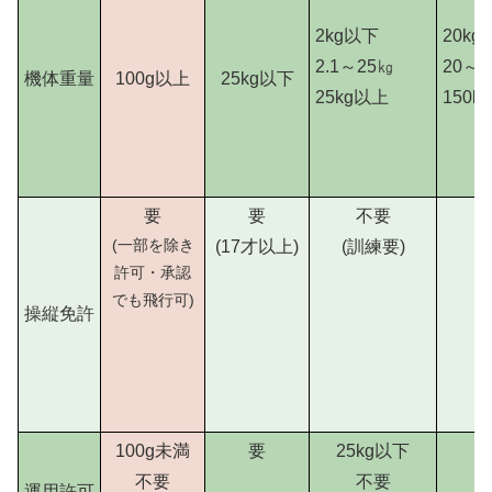
2kg以下
20kg
2.1～25㎏
20～1
機体重量
100g以上
25kg以下
25kg以上
150k
要
要
不要
(一部を除き
(17才以上)
(訓練要)
許可・承認
でも飛行可)
操縦免許
100g未満
要
25kg以下
不要
不要
運用許可