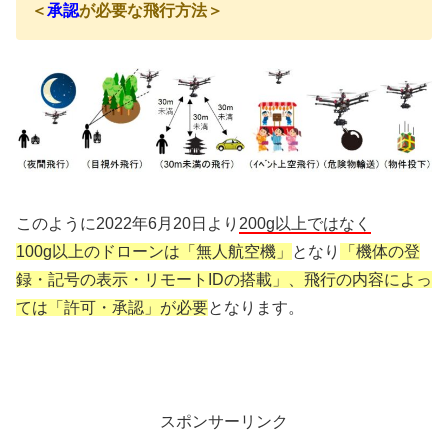
＜
承認
が必要な飛行方法＞
このように2022年6月20日より
200g以上ではなく
100g以上のドローンは「無人航空機」
となり
「機体の登
録・記号の表示・リモートIDの搭載」、飛行の内容によっ
ては「許可・承認」が必要
となります。
スポンサーリンク