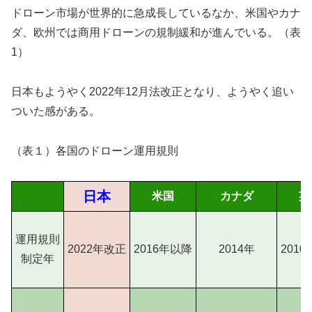
ドローン市場が世界的に急成長しているなか、米国やカナ
ダ、欧州では商用ドローンの規制緩和が進んでいる。（表
1）
日本もようやく2022年12月法改正となり、ようやく追い
ついた感がある。
（表１）各国のドローン運用規則
日本
米国
カナダ
英
運用規則
2022年改正
2016年以降
2014年
201
制定年